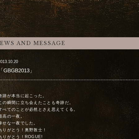
EWS AND MESSAGE
2013.10.20
「GBGB2013」
奇跡が本当に起こった。
この瞬間に立ち会えたことも奇跡だ。
すべてのことが必然とさえ思えてくる。
最高の一夜。
幸せな一夜でした。
ありがとう！奥野敦士！
ありがとう！ROGUE!