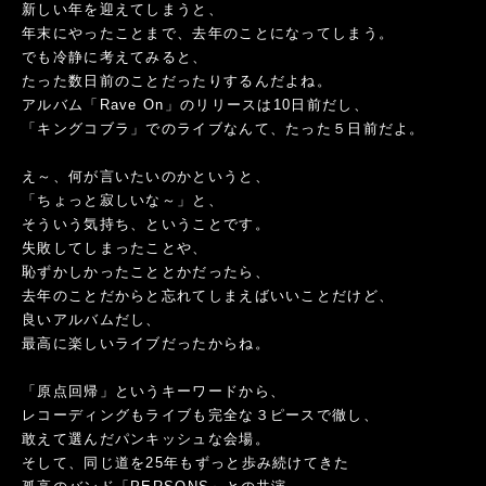
新しい年を迎えてしまうと、
年末にやったことまで、去年のことになってしまう。
でも冷静に考えてみると、
たった数日前のことだったりするんだよね。
アルバム「Rave On」のリリースは10日前だし、
「キングコブラ」でのライブなんて、たった５日前だよ。
え～、何が言いたいのかというと、
「ちょっと寂しいな～」と、
そういう気持ち、ということです。
失敗してしまったことや、
恥ずかしかったこととかだったら、
去年のことだからと忘れてしまえばいいことだけど、
良いアルバムだし、
最高に楽しいライブだったからね。
「原点回帰」というキーワードから、
レコーディングもライブも完全な３ピースで徹し、
敢えて選んだパンキッシュな会場。
そして、同じ道を25年もずっと歩み続けてきた