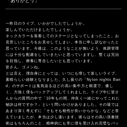
「ありがとう」
一昨日のライブ、いかがでしたでしょうか。
楽しんでいただけましたでしょうか。
ネックカラーを装着してのステージとなってしまったこと。お
見苦しいところをお見せしてしまい、本当に申し訳なかったと
思っています。今後は、このようなことが無いよう、体調管理
には十分な配慮をしていきたいと思っていますし、暫くは完治
を目指し、療養に専念したいとも思っています。
皆さん、ゴメンね。
とは言え、僕自身にとっては、いつにも増して楽しいライブ、
素晴らしい経験となりました。久し振りの「Nylon nights Ban
d」のサポートは鬼気迫るほどの高い集中力と精度で、優し
く、力強く僕をバックアップしてくれました。ライブ中に皆さ
んからの質問の中で「10年もの間、仲良く一緒にやってこれた
秘訣は何ですか？」という問いかけがありました。その場では
あまり深く考えずに「そもそも相性が良いからかな」などと答
えていましたが、本当は少し違います。彼らはその高い演奏技
術はもちろんのこと、精神的にも常に僕を受け入れ完璧なバッ