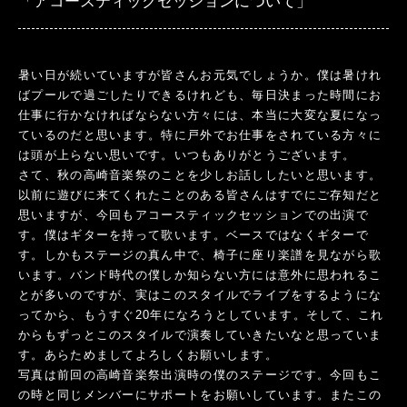
「アコースティックセッションについて」
暑い日が続いていますが皆さんお元気でしょうか。僕は暑けれ
ばプールで過ごしたりできるけれども、毎日決まった時間にお
仕事に行かなければならない方々には、本当に大変な夏になっ
ているのだと思います。特に戸外でお仕事をされている方々に
は頭が上らない思いです。いつもありがとうございます。
さて、秋の高崎音楽祭のことを少しお話ししたいと思います。
以前に遊びに来てくれたことのある皆さんはすでにご存知だと
思いますが、今回もアコースティックセッションでの出演で
す。僕はギターを持って歌います。ベースではなくギターで
す。しかもステージの真ん中で、椅子に座り楽譜を見ながら歌
います。バンド時代の僕しか知らない方には意外に思われるこ
とが多いのですが、実はこのスタイルでライブをするようにな
ってから、もうすぐ20年になろうとしています。そして、これ
からもずっとこのスタイルで演奏していきたいなと思っていま
す。あらためましてよろしくお願いします。
写真は前回の高崎音楽祭出演時の僕のステージです。今回もこ
の時と同じメンバーにサポートをお願いしています。またこの